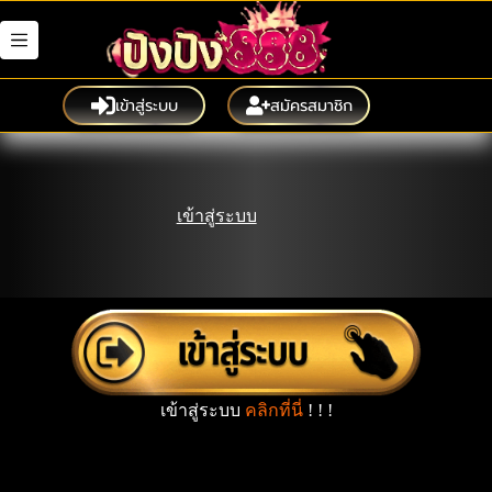
Skip
to
content
เข้าสู่ระบบ
สมัครสมาชิก
เข้าสู่ระบบ
เข้าสู่ระบบ
คลิกที่นี่
! ! !